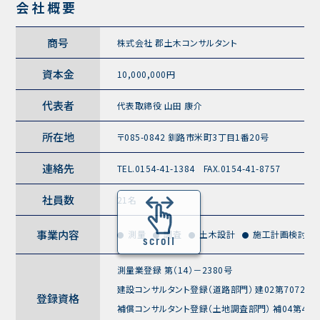
会社概要
商号
株式会社 郡土木コンサルタント
資本金
10,000,000円
代表者
代表取締役 山田 康介
所在地
〒085-0842 釧路市米町3丁目1番20号
連絡先
TEL.0154-41-1384 FAX.0154-41-8757
社員数
21名
事業内容
測量
調査
土木設計
施工計画検討
scroll
測量業登録 第（14）－2380号
建設コンサルタント登録（道路部門） 建02第7072号
登録資格
補償コンサルタント登録（土地調査部門） 補04第405