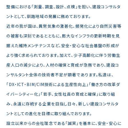
整備における「測量、調査、設計、点検」を担い、建設コンサルタ
ントとして、釧路地域の発展に務めております。
近年の我が国は、異常気象の激甚化、頻発化により自然災害等
の被害も深刻であるとともに、膨大なインフラの更新時期を見
据えた維持メンテナンスなど、安全・安心な社会基盤の形成が
より強く求められております。加えて、少子高齢化に伴う労働生
産人口の減少により、人材の確保と育成が急務であり、建設コ
ンサルタント全体の技術者不足が顕著であります。私達は、
「DX・ICT・BIM/CIM技術による生産性向上」「働き方の改革ダ
イバーシティー化」「若手、女性社員の育成と確保」に取り組
み、永遠に存続する企業を目指し日々、新しい建設コンサルタ
ントとしての進化を目標に取り組んでおります。
設立以来からの会社理念である「誠実」を基本に、安全・安心に